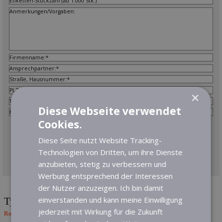
×
Diese Webseite verwendet
Cookies.
Datenschutzhinweis: Ihre Anfrage wird verschlüsselt per https an unseren
Server gesendet. Mit dem Absenden Ihrer Anfrage erklären Sie sich mit der
Verarbeitung Ihrer angegebenen Daten zum Zweck der Bearbeitung Ihrer
Diese Seite nutzt Website Tracking-
Anfrage einverstanden.
Technologien von Dritten, um ihre Dienste
anzubieten, stetig zu verbessern und
Datenschutzerklärung und Widerrufhinweise
Werbung entsprechend der Interessen
der Nutzer anzuzeigen. Ich bin damit
einverstanden und kann meine Einwilligung
Typenschildfolie schwarz glänzend oder matt
jederzeit mit Wirkung für die Zukunft
Robuste Typenschild-Etiketten, z.B. für PC-Komponenten