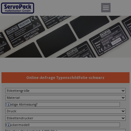
Direkt zum Seiteninhalt
Menü überspringen
Online-Anfrage Typenschildfolie-schwarz